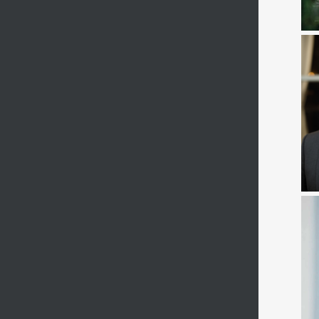
l
en
g