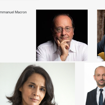
FRANÇOIS HOLLANDE
MACRON
Mi
Ancien Président de la
femm
Président de la
République Française
Lutt
ublique Française
SOFIA ARAM
THIERRY B
Chroniqueuse
Président 