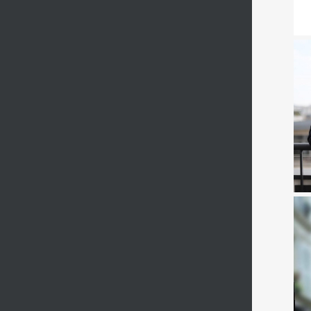
T
Dir
de
et
P