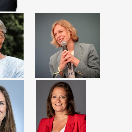
ANNE-CLAIRE BOUX
BORNE
Adjointe à la Maire Chargée de la
 Ministre
politique de la ville
NDJEAN
OLIVIA GRÉGOIRE
chargée de
Ministre déléguée auprès
et de la
du ministre de
nnels de la
l’Économie, des Finances