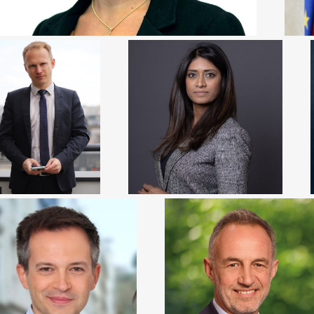
HIBAUT DE SAINT
PRISCA THEVENOT
POL
Secrétaire d'Etat chargée de la
ecteur de la jeunesse,
jeunesse et du service national
 l'éducation populaire
universel de France
 de la vie associative
IERRE-YVES BOURNAZEL
EMMANUEL GRÉGOIRE
Conseiller de Paris - Co-
président du Groupe Union
Député et conseiller de Paris
Capitale