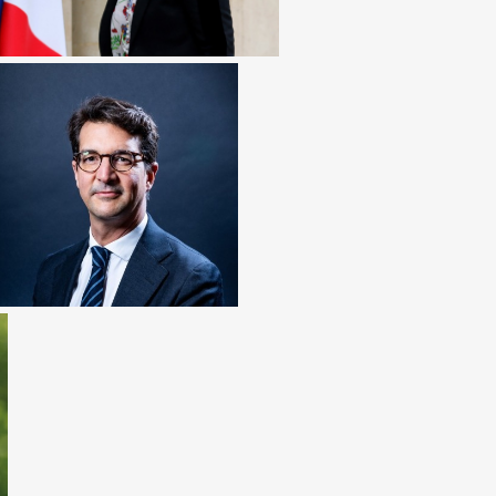
MATHIAS OTT
Délégué interministériel à la lutte
contre le racisme,
l’antisémitisme et la haine anti-
LGBT+