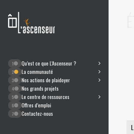
É
Qu’est ce que L’Ascenseur ?
1
La communauté
2
Nos actions de plaidoyer
3
Nos grands projets
4
Le centre de ressources
5
Offres d’emploi
6
Contactez-nous
7
L