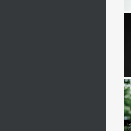
Dép
TH