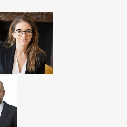
AURORE BERGÉ
nistre de l'Egalité entre les
es et les hommes et de la
e contre les discriminations
EAUDET
du CESE