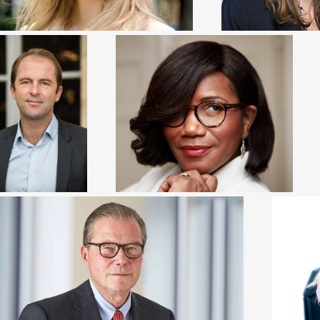
Ancien Haut-
ELISABETH MORENO
commissaire à
l’Emploi et à
Ancienne Ministre de l’Egalité des
’Engagement des
Chances
treprises/ Délégué
énéral de France
travail
LEIF JOHANSSON
Ministre d
Président du groupe Astrazeneca