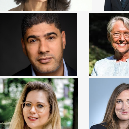
RACHID BENZINE
ELISABETH 
Politologue et écrivain
Ancienne Première
CAROLE GRA
CLARA CHASSANIOL
Ministre déléguée 
l'enseignement 
utée de la 7ème circonscription de Paris
formation professio
France
IBAULT GUILLUY