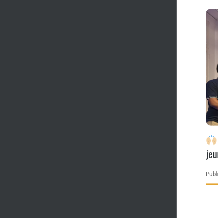
jeu
ch
Publi