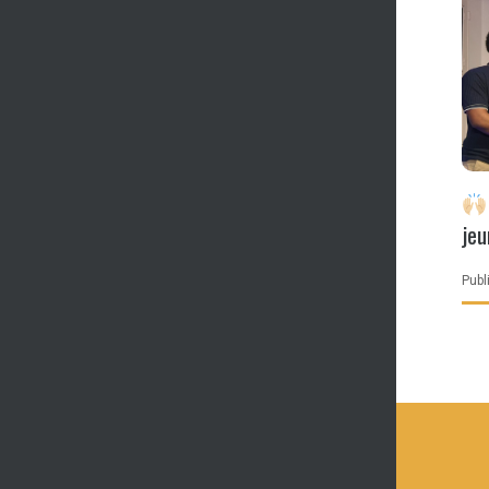
jeu
ch
Publi