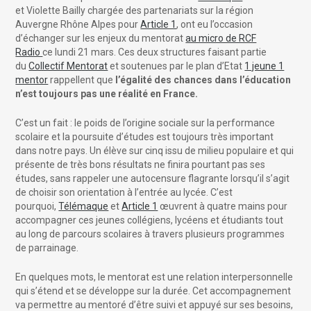
et Violette Bailly chargée des partenariats sur la région
Auvergne Rhône Alpes pour
Article 1
, ont eu l’occasion
d’échanger sur les enjeux du mentorat
au micro de RCF
Radio
ce lundi 21 mars. Ces deux structures faisant partie
du
Collectif Mentorat
et soutenues par le plan d’Etat
1 jeune 1
mentor
rappellent que
l’égalité des chances dans l’éducation
n’est toujours pas une réalité en France.
C’est un fait : le poids de l’origine sociale sur la performance
scolaire et la poursuite d’études est toujours très important
dans notre pays. Un élève sur cinq issu de milieu populaire et qui
présente de très bons résultats ne finira pourtant pas ses
études, sans rappeler une autocensure flagrante lorsqu’il s’agit
de choisir son orientation à l’entrée au lycée. C’est
pourquoi,
Télémaque
et
Article 1
œuvrent à quatre mains pour
accompagner ces jeunes collégiens, lycéens et étudiants tout
au long de parcours scolaires à travers plusieurs programmes
de parrainage.
En quelques mots, le mentorat est une relation interpersonnelle
qui s’étend et se développe sur la durée. Cet accompagnement
va permettre au mentoré d’être suivi et appuyé sur ses besoins,