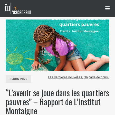
Les dernières nouvelles
,
On parle de nous !
3 JUIN 2022
“L’avenir se joue dans les quartiers
pauvres” – Rapport de L’Institut
Montaigne