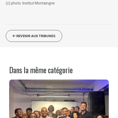
(c) photo: Institut Montaingne
REVENIR AUX TRIBUNES
Dans la même catégorie