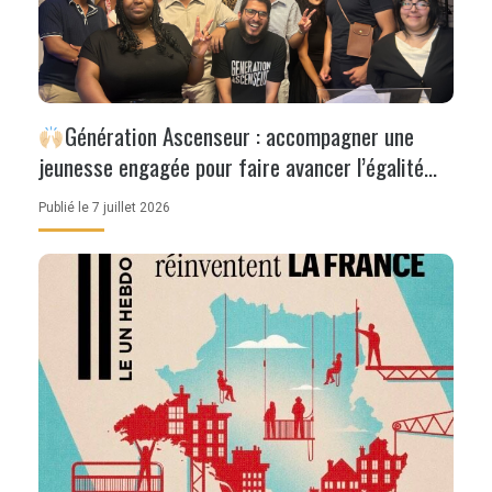
Génération Ascenseur : accompagner une
jeunesse engagée pour faire avancer l’égalité
des chances
Publié le 7 juillet 2026