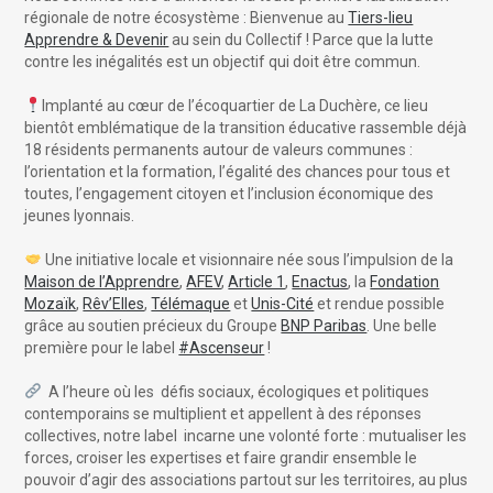
régionale de notre écosystème : Bienvenue au
Tiers-lieu
Apprendre & Devenir
au sein du Collectif ! Parce que la lutte
contre les inégalités est un objectif qui doit être commun.
Implanté au cœur de l’écoquartier de La Duchère, ce lieu
bientôt emblématique de la transition éducative rassemble déjà
18 résidents permanents autour de valeurs communes :
l’orientation et la formation, l’égalité des chances pour tous et
toutes, l’engagement citoyen et l’inclusion économique des
jeunes lyonnais.
Une initiative locale et visionnaire née sous l’impulsion de la
Maison de l’Apprendre
,
AFEV
,
Article 1
,
Enactus
, la
Fondation
Mozaïk
,
Rêv’Elles
,
Télémaque
et
Unis-Cité
et rendue possible
grâce au soutien précieux du Groupe
BNP Paribas
. Une belle
première pour le label
#Ascenseur
!
A l’heure où les défis sociaux, écologiques et politiques
contemporains se multiplient et appellent à des réponses
collectives, notre label incarne une volonté forte : mutualiser les
forces, croiser les expertises et faire grandir ensemble le
pouvoir d’agir des associations partout sur les territoires, au plus