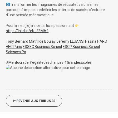
Transformer les imaginaires de réussite : valoriser les
parcours à impact, redéfinir les critères de succès, s’extraire
d’une pensée méritocratique.
Pour lire et (re)lire cet article passionnant
https://lnkd.in/eN_F3MA2
Tony Bernard
Mathilde Boulay
Jérémy LLUANSI
Hasina HARO
HEC Paris
ESSEC Business School
ESCP Business School
Sciences Po
#Méritocratie
#égalitédeschances
#GrandesEcoles
REVENIR AUX TRIBUNES