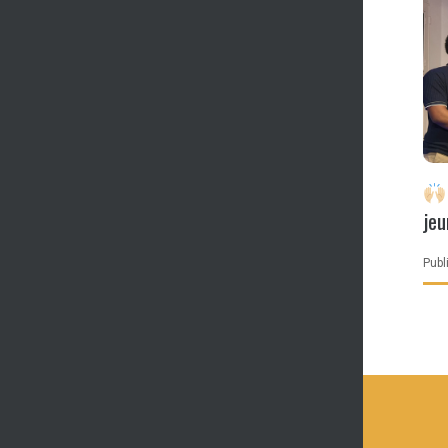
jeu
ch
Publi