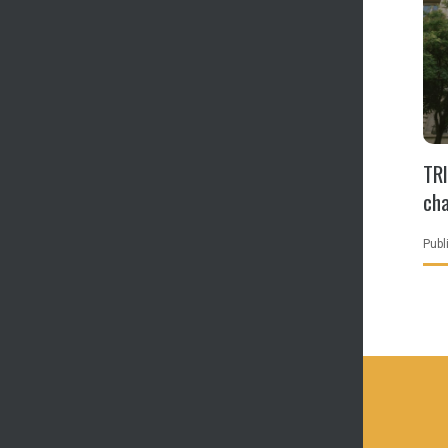
TRI
cha
Publ